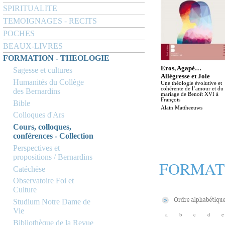
SPIRITUALITE
TEMOIGNAGES - RECITS
POCHES
BEAUX-LIVRES
FORMATION - THEOLOGIE
Eros, Agapè…
Sagesse et cultures
Allégresse et Joie
Humanités du Collège
Une théologie évolutive et
cohérente de l’amour et du
des Bernardins
mariage de Benoît XVI à
François
Bible
Alain Mattheeuws
Colloques d'Ars
Cours, colloques,
conférences - Collection
Perspectives et
propositions / Bernardins
FORMAT
Catéchèse
Observatoire Foi et
Culture
Studium Notre Dame de
Vie
a
b
c
d
e
Bibliothèque de la Revue