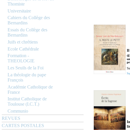
Thomiste
Universitaire
Cahiers du Collège des
Bernardins
Essais du Collège des
Bernardins
Juifs et chrétiens
Ecole Cathédrale
Il
Formation -
Œu
un
THEOLOGIE
pr
Les Seuils de la Foi
Si
Sa
La théologie du pape
François
Académie Catholique de
France
Institut Catholique de
Toulouse (I.C.T.)
Communio
REVUES
I
CARTES POSTALES
li