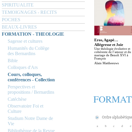
SPIRITUALITE
TEMOIGNAGES - RECITS
POCHES
BEAUX-LIVRES
FORMATION - THEOLOGIE
Eros, Agapè…
Sagesse et cultures
Allégresse et Joie
Humanités du Collège
Une théologie évolutive et
cohérente de l’amour et du
des Bernardins
mariage de Benoît XVI à
François
Bible
Alain Mattheeuws
Colloques d'Ars
Cours, colloques,
conférences - Collection
Perspectives et
propositions / Bernardins
FORMAT
Catéchèse
Observatoire Foi et
Culture
Studium Notre Dame de
Vie
a
b
c
d
e
Bibliothèque de la Revue