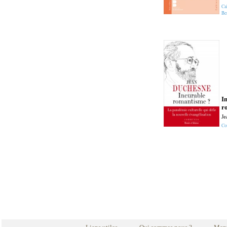
Ca
Be
I
r
Je
Co