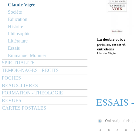
Claude Vigée
Société
Education
Histoire
Philosophie
La double voix :
Littérature
poèmes, essais et
Essais
entretiens
Claude Vigée
Emmanuel Mounier
SPIRITUALITE
TEMOIGNAGES - RECITS
POCHES
BEAUX-LIVRES
FORMATION - THEOLOGIE
ESSAIS 
REVUES
CARTES POSTALES
a
b
c
d
e