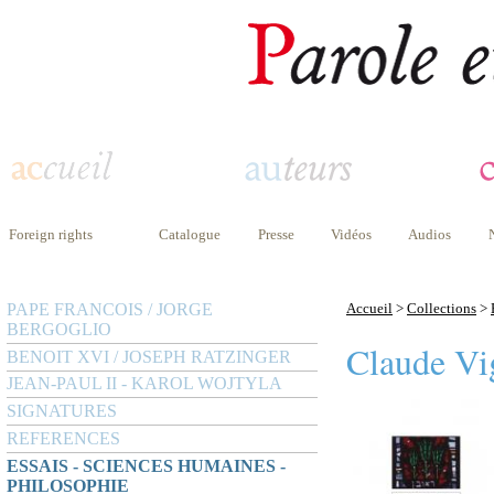
Foreign rights
Catalogue
Presse
Vidéos
Audios
PAPE FRANCOIS / JORGE
Accueil
>
Collections
>
BERGOGLIO
Claude Vi
BENOIT XVI / JOSEPH RATZINGER
JEAN-PAUL II - KAROL WOJTYLA
SIGNATURES
REFERENCES
ESSAIS - SCIENCES HUMAINES -
PHILOSOPHIE