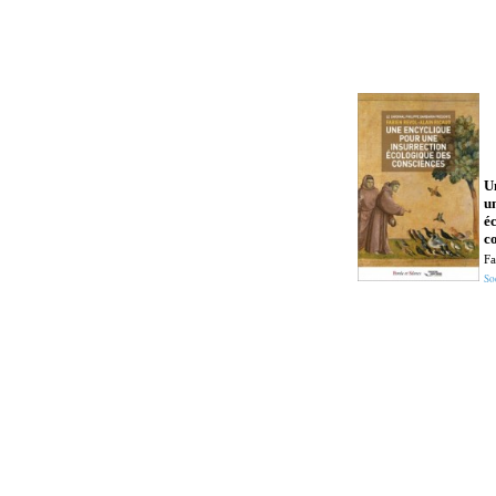
U
u
é
c
Fa
So