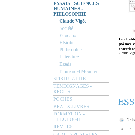
ESSAIS - SCIENCES
HUMAINES -
PHILOSOPHIE
Claude Vigée
Société
Education
La double
Histoire
poèmes, e
entretien
Philosophie
Claude Vig
Littérature
Essais
Emmanuel Mounier
SPIRITUALITE
TEMOIGNAGES -
RECITS
ESS
POCHES
BEAUX-LIVRES
FORMATION -
THEOLOGIE
REVUES
a
b
CARTES POSTALES