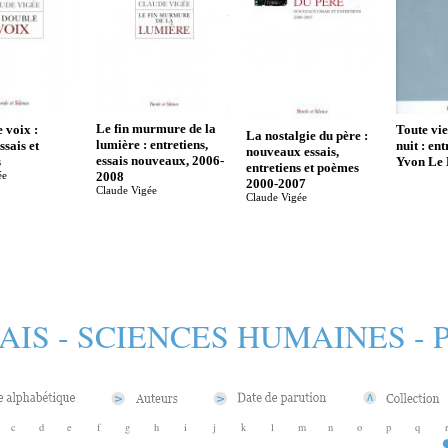
Le fin murmure de la
 voix :
Toute vie
La nostalgie du père :
lumière : entretiens,
ssais et
nuit : en
nouveaux essais,
essais nouveaux, 2006-
s
Yvon Le
entretiens et poèmes
2008
ée
2000-2007
Claude Vigée
Claude Vigée
AIS - SCIENCES HUMAINES -
c
d
e
f
g
h
i
j
k
l
m
n
o
p
q