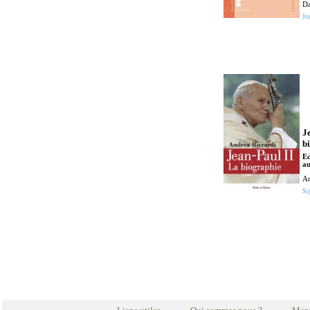
Da
Je
J
bi
Ed
a
An
Si