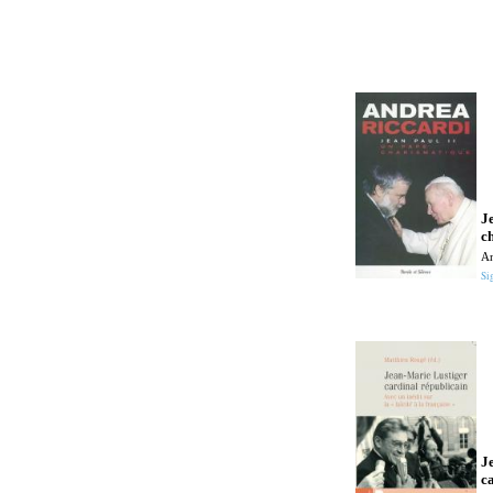
J
c
An
Si
J
c