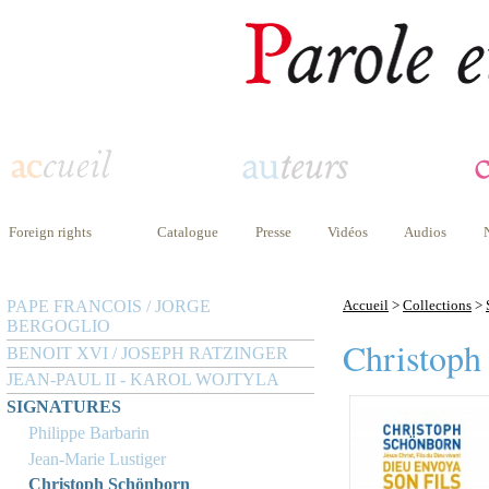
Foreign rights
Catalogue
Presse
Vidéos
Audios
PAPE FRANCOIS / JORGE
Accueil
>
Collections
>
BERGOGLIO
Christoph
BENOIT XVI / JOSEPH RATZINGER
JEAN-PAUL II - KAROL WOJTYLA
SIGNATURES
Philippe Barbarin
Jean-Marie Lustiger
Christoph Schönborn