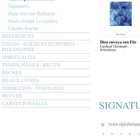
Signatures
Hans Urs von Balthasar
Marie-Joseph Le Guillou
Charles Journet
REFERENCES
Dieu envoya son Fils
ESSAIS - SCIENCES HUMAINES -
Cardinal Christoph
PHILOSOPHIE
Schönborn
SPIRITUALITE
TEMOIGNAGES - RECITS
POCHES
BEAUX-LIVRES
FORMATION - THEOLOGIE
REVUES
SIGNAT
CARTES POSTALES
a
b
c
d
e