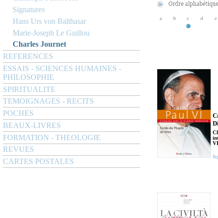
Signatures
a
b
c
d
e
Hans Urs von Balthasar
Marie-Joseph Le Guillou
Charles Journet
REFERENCES
ESSAIS - SCIENCES HUMAINES -
PHILOSOPHIE
SPIRITUALITE
TEMOIGNAGES - RECITS
POCHES
C
D
BEAUX-LIVRES
Ch
FORMATION - THEOLOGIE
in
V
REVUES
Si
CARTES POSTALES