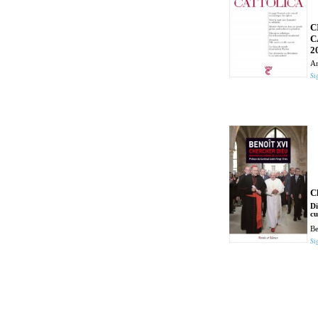
C
C
2
An
Si
C
Di
cu
Be
Si