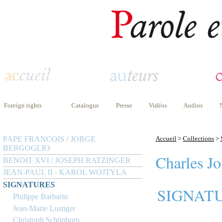
Foreign rights
Catalogue
Presse
Vidéos
Audios
PAPE FRANCOIS / JORGE
Accueil
>
Collections
>
BERGOGLIO
Charles Jo
BENOIT XVI / JOSEPH RATZINGER
JEAN-PAUL II - KAROL WOJTYLA
SIGNATURES
SIGNAT
Philippe Barbarin
Jean-Marie Lustiger
Christoph Schönborn