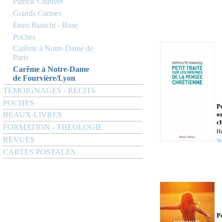
Patrick Chauvet
Grands Carmes
Enzo Bianchi - Bose
Poches
Carême à Notre-Dame de
Paris
Carême à Notre-Dame
de Fourvière/Lyon
TEMOIGNAGES - RECITS
POCHES
Pe
o
BEAUX-LIVRES
c
FORMATION - THEOLOGIE
Hi
REVUES
Spi
CARTES POSTALES
P