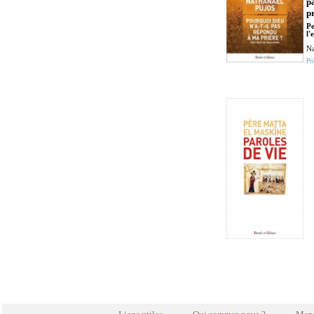
p
p
Pe
l'
Na
Pri