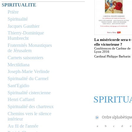
SPIRITUALITE
Prière
Spiritualité
Jacques Gauthier
Thierry-Dominique
Humbrecht
La miséricorde sera-t-
elle victorieuse ?
Fraternités Monastiques
Conférences de Carême de
de Jérusalem
Lyon 2016
Cardinal Philippe Barbarin
Carnets saisonniers
Mectildiana
Joseph-Marie Verlinde
Spiritualité du Carmel
Sant'Egidio
Spiritualité cistercienne
SPIRITU
Henri Caffarel
Spiritualité des chartreux
Chemins vers le silence
intérieur
Au fil de l'année
a
b
c
d
e