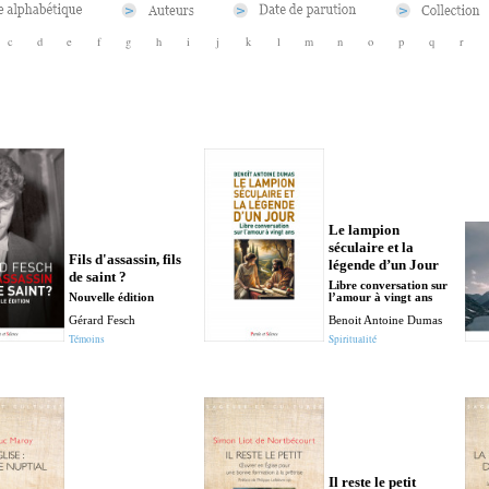
c
d
e
f
g
h
i
j
k
l
m
n
o
p
q
r
Le lampion
séculaire et la
Fils d'assassin, fils
légende d’un Jour
de saint ?
Libre conversation sur
Nouvelle édition
l’amour à vingt ans
Gérard Fesch
Benoit Antoine Dumas
Témoins
Spiritualité
Il reste le petit