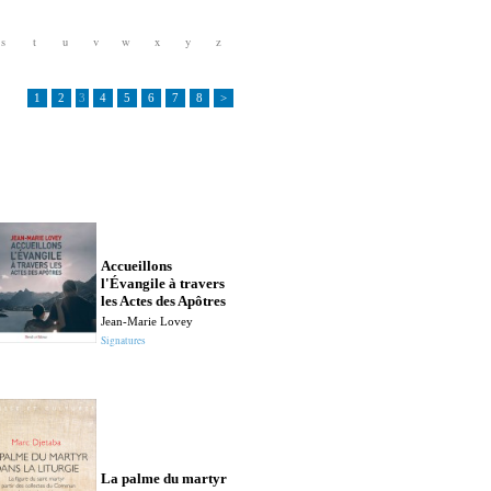
s
t
u
v
w
x
y
z
1
2
3
4
5
6
7
8
>
Accueillons
l'Évangile à travers
les Actes des Apôtres
Jean-Marie Lovey
Signatures
La palme du martyr