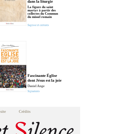
dans la liturgie
La figure du saint
martyr à partir des
collectes du Commun
du missel romain
Sagesse et cultures
Fascinante Église
dont Jésus est la joie
Daniel Ange
Signatures
site
Crédits