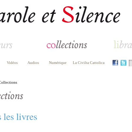
Vidéos
Audios
Numérique
La Civilta Cattolica
ollections
 les livres