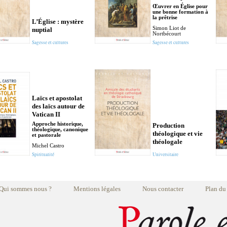
Œuvrer en Église pour
une bonne formation à
la prêtrise
L’Église : mystère
Simon Liot de
nuptial
Nortbécourt
Sagesse et cultures
Sagesse et cultures
Laïcs et apostolat
des laïcs autour de
Vatican II
Approche historique,
Production
théologique, canonique
théologique et vie
et pastorale
théologale
Michel Castro
Spiritualité
Universitaire
Qui sommes nous ?
Mentions légales
Nous contacter
Plan du 