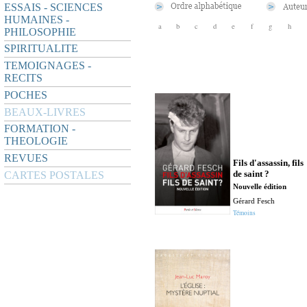
ESSAIS - SCIENCES
HUMAINES -
a
b
c
d
e
f
g
h
PHILOSOPHIE
SPIRITUALITE
TEMOIGNAGES -
RECITS
POCHES
BEAUX-LIVRES
FORMATION -
THEOLOGIE
REVUES
Fils d'assassin, fils
de saint ?
CARTES POSTALES
Nouvelle édition
Gérard Fesch
Témoins