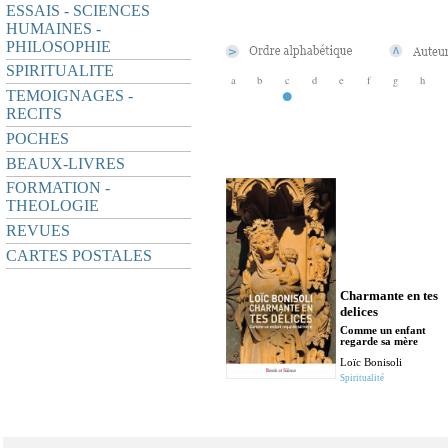
ESSAIS - SCIENCES
HUMAINES -
PHILOSOPHIE
SPIRITUALITE
a
b
c
d
e
f
g
h
TEMOIGNAGES -
RECITS
POCHES
BEAUX-LIVRES
FORMATION -
THEOLOGIE
REVUES
CARTES POSTALES
Charmante en tes
delices
Comme un enfant
regarde sa mère
Loïc Bonisoli
Spiritualité