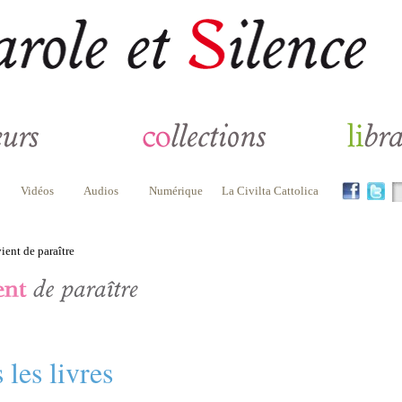
Vidéos
Audios
Numérique
La Civilta Cattolica
ient de paraître
 les livres