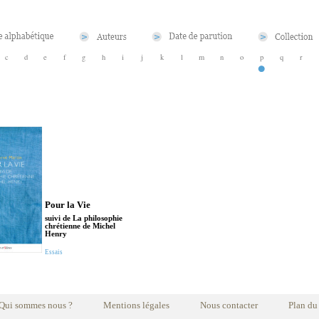
c
d
e
f
g
h
i
j
k
l
m
n
o
p
q
r
Pour la Vie
suivi de La philosophie
chrétienne de Michel
Henry
Essais
Qui sommes nous ?
Mentions légales
Nous contacter
Plan du 