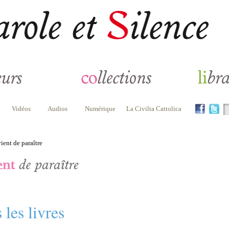
Vidéos
Audios
Numérique
La Civilta Cattolica
ient de paraître
 les livres