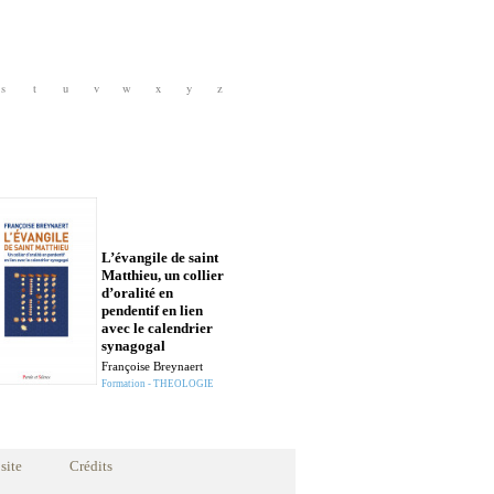
s
t
u
v
w
x
y
z
L’évangile de saint
Matthieu, un collier
d’oralité en
pendentif en lien
avec le calendrier
synagogal
Françoise Breynaert
Formation - THEOLOGIE
site
Crédits