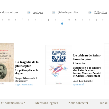
c
d
e
f
g
h
i
j
k
l
m
n
o
p
q
r
Le tableau de Saint-
Fons du père
La tragédie de la
Chevrier
philosophie
Méditation à la lumière
La philosophie et le
des écrits de saint-
dogme
Irénée, Maurice Zundel
et Claude Tresmontant
Sergeï Nikolaevitch
Boulgakov
Jean-Luc Nauche
Sagesse et cultures
Spiritualité
Qui sommes nous ?
Mentions légales
Nous contacter
Plan du 