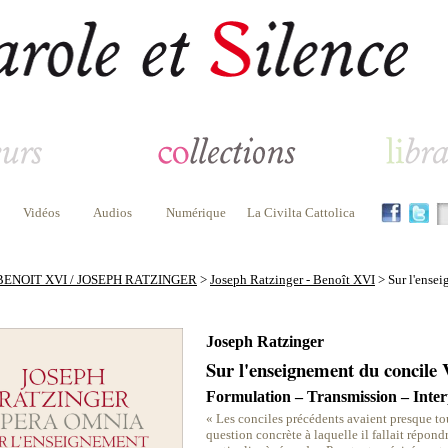
Vidéos
Audios
Numérique
La Civilta Cattolica
BENOIT XVI / JOSEPH RATZINGER
>
Joseph Ratzinger - Benoît XVI
> Sur l'ensei
Joseph Ratzinger
Sur l'enseignement du concile 
Formulation – Transmission – Inter
« Les conciles précédents avaient presque to
question concrète à laquelle il fallait répondr