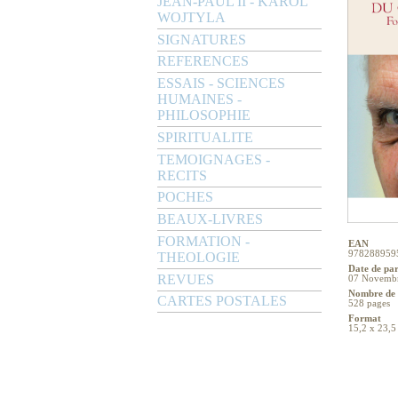
JEAN-PAUL II - KAROL
WOJTYLA
SIGNATURES
REFERENCES
ESSAIS - SCIENCES
HUMAINES -
PHILOSOPHIE
SPIRITUALITE
TEMOIGNAGES -
RECITS
POCHES
BEAUX-LIVRES
FORMATION -
EAN
978288959
THEOLOGIE
Date de pa
REVUES
07 Novemb
Nombre de 
CARTES POSTALES
528 pages
Format
15,2 x 23,5