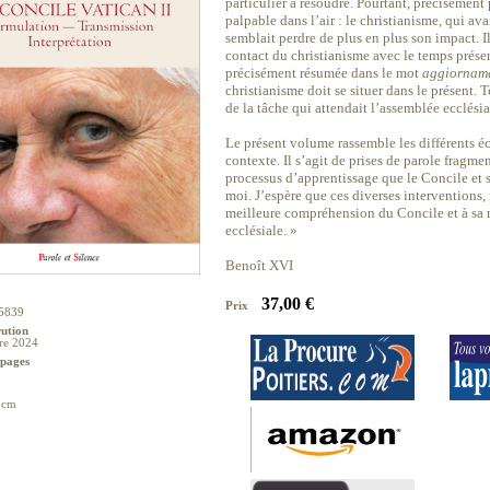
particulier à résoudre. Pourtant, précisément 
palpable dans l’air : le christianisme, qui av
semblait perdre de plus en plus son impact. Il
contact du christianisme avec le temps présent 
précisément résumée dans le mot
aggiornam
christianisme doit se situer dans le présent. Te
de la tâche qui attendait l’assemblée ecclésia
Le présent volume rassemble les différents éc
contexte. Il s’agit de prises de parole fragmen
processus d’apprentissage que le Concile et s
moi. J’espère que ces diverses interventions,
meilleure compréhension du Concile et à sa 
ecclésiale. »
Benoît XVI
37,00 €
Prix
5839
rution
re 2024
pages
 cm