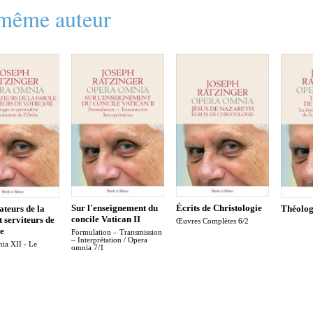
même auteur
Sur l'enseignement du
Écrits de Christologie
teurs de la
Théologi
concile Vatican II
t serviteurs de
Œuvres Complètes 6/2
ie
Formulation – Transmission
– Interprétation / Opera
ia XII - Le
omnia 7/1