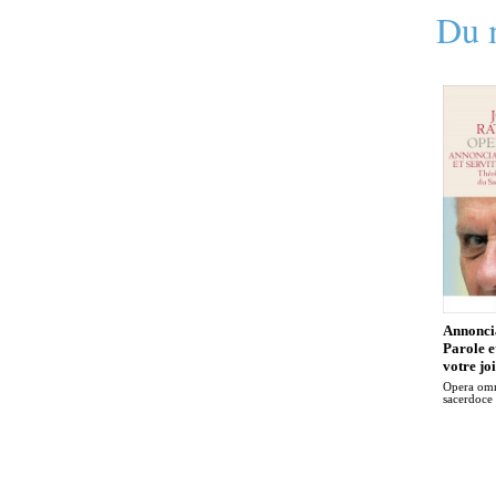
Du 
Annoncia
Parole e
votre jo
Opera omn
sacerdoce