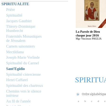
SPIRITUALITE
Prière
Spiritualité
Jacques Gauthier
Thierry-Dominique
Humbrecht
La Parole de Dieu
chaque jour 2016
Fraternités Monastiques
Mgr Vincenzo PAGLIA
de Jérusalem
Carnets saisonniers
Mectildiana
Joseph-Marie Verlinde
Spiritualité du Carmel
Sant'Egidio
Spiritualité cistercienne
SPIRITU
Henri Caffarel
Spiritualité des chartreux
Chemins vers le silence
intérieur
Au fil de l'année
a
b
c
d
e