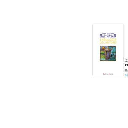
T
l'
Ha
Ré