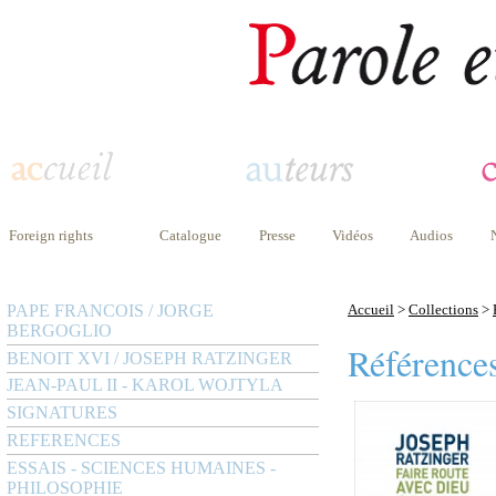
Foreign rights
Catalogue
Presse
Vidéos
Audios
PAPE FRANCOIS / JORGE
Accueil
>
Collections
>
BERGOGLIO
Référence
BENOIT XVI / JOSEPH RATZINGER
JEAN-PAUL II - KAROL WOJTYLA
SIGNATURES
REFERENCES
ESSAIS - SCIENCES HUMAINES -
PHILOSOPHIE