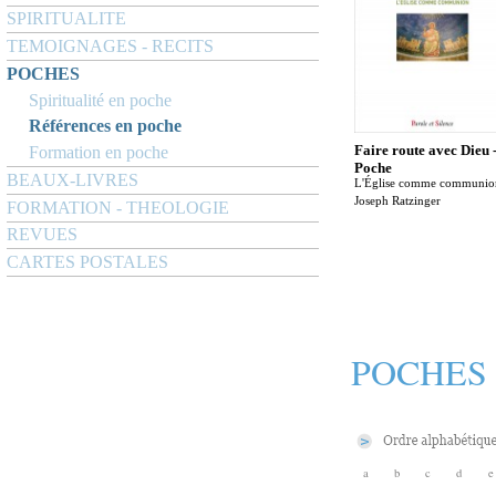
SPIRITUALITE
TEMOIGNAGES - RECITS
POCHES
Spiritualité en poche
Références en poche
Faire route avec Dieu 
Formation en poche
Poche
BEAUX-LIVRES
L'Église comme communio
Joseph Ratzinger
FORMATION - THEOLOGIE
REVUES
CARTES POSTALES
POCHES
a
b
c
d
e