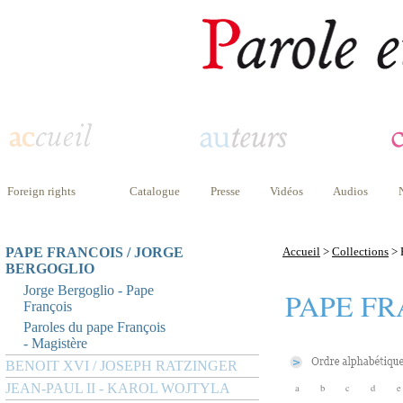
Foreign rights
Catalogue
Presse
Vidéos
Audios
PAPE FRANCOIS / JORGE
Accueil
>
Collections
> 
BERGOGLIO
Jorge Bergoglio - Pape
PAPE FR
François
Paroles du pape François
- Magistère
BENOIT XVI / JOSEPH RATZINGER
JEAN-PAUL II - KAROL WOJTYLA
a
b
c
d
e