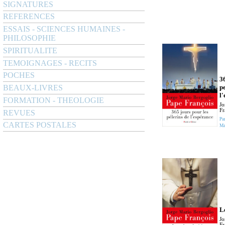
SIGNATURES
REFERENCES
ESSAIS - SCIENCES HUMAINES -
PHILOSOPHIE
SPIRITUALITE
TEMOIGNAGES - RECITS
POCHES
3
p
BEAUX-LIVRES
l
FORMATION - THEOLOGIE
Jo
Fr
REVUES
Pa
CARTES POSTALES
Ma
L
Jo
Fr