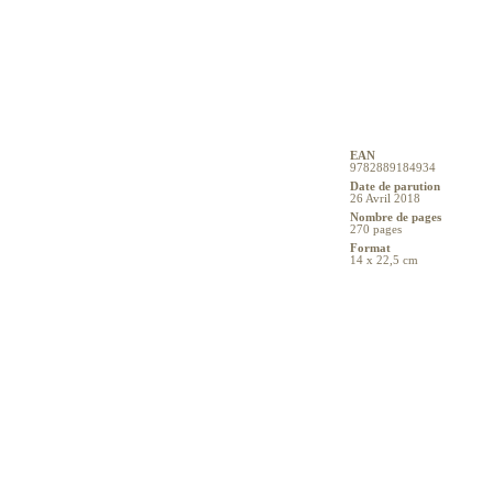
EAN
9782889184934
Date de parution
26 Avril 2018
Nombre de pages
270 pages
Format
14 x 22,5 cm