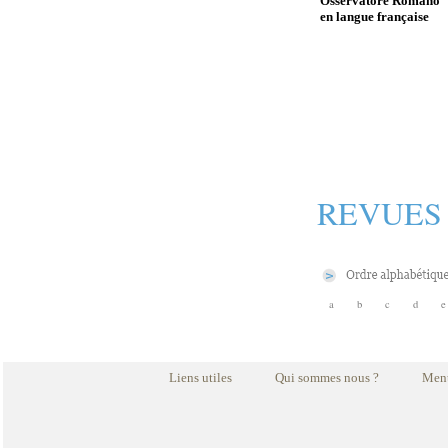
Osservatore Romano
en langue française
REVUES
a
b
c
d
e
Liens utiles
Qui sommes nous ?
Ment