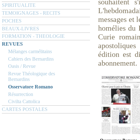
souhaitent s
SPIRITUALITE
L'hebdomadair
TEMOIGNAGES - RECITS
messages et le
POCHES
homélies du P
BEAUX-LIVRES
Curie romain
FORMATION - THEOLOGIE
REVUES
apostoliques
Mélanges carmélitains
édition est 
Cahiers des Bernardins
abonnement.
Oasis / Revue
Revue Théologique des
Bernardins
Osservatore Romano
Résurrection
Civilta Cattolica
CARTES POSTALES