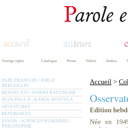
Foreign rights
Catalogue
Presse
Vidéos
Audios
PAPE FRANCOIS / JORGE
Accueil
>
Col
BERGOGLIO
BENOIT XVI / JOSEPH RATZINGER
Osserva
JEAN-PAUL II - KAROL WOJTYLA
SIGNATURES
Edition hebd
REFERENCES
Née en 1949,
ESSAIS - SCIENCES HUMAINES -
PHILOSOPHIE