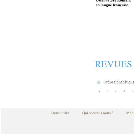
Osservatore Romano
en langue française
REVUES
a
b
c
d
e
Liens utiles
Qui sommes nous ?
Ment