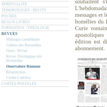
souhaitent s
SPIRITUALITE
L'hebdomadair
TEMOIGNAGES - RECITS
messages et le
POCHES
homélies du P
BEAUX-LIVRES
Curie romain
FORMATION - THEOLOGIE
REVUES
apostoliques
Mélanges carmélitains
édition est 
Cahiers des Bernardins
abonnement.
Oasis / Revue
Revue Théologique des
Bernardins
Osservatore Romano
Résurrection
Civilta Cattolica
CARTES POSTALES