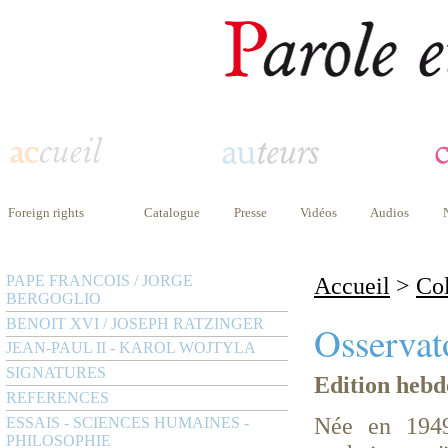
Foreign rights
Catalogue
Presse
Vidéos
Audios
PAPE FRANCOIS / JORGE
Accueil
>
Col
BERGOGLIO
BENOIT XVI / JOSEPH RATZINGER
Osserva
JEAN-PAUL II - KAROL WOJTYLA
SIGNATURES
Edition hebd
REFERENCES
Née en 1949,
ESSAIS - SCIENCES HUMAINES -
PHILOSOPHIE