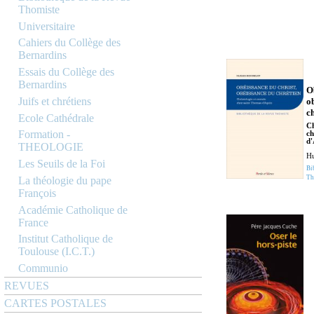
Thomiste
Universitaire
Cahiers du Collège des
Bernardins
Essais du Collège des
Bernardins
O
Juifs et chrétiens
o
c
Ecole Cathédrale
Ch
Formation -
ch
d'
THEOLOGIE
Hu
Les Seuils de la Foi
Bi
Th
La théologie du pape
François
Académie Catholique de
France
Institut Catholique de
Toulouse (I.C.T.)
Communio
REVUES
CARTES POSTALES