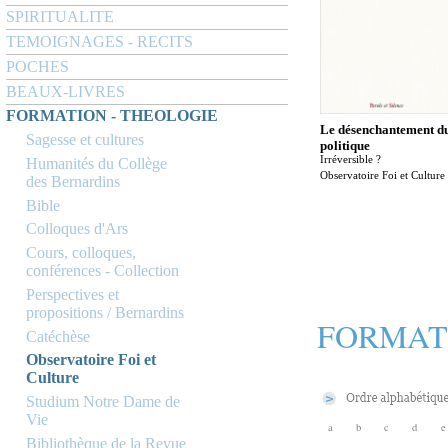
SPIRITUALITE
TEMOIGNAGES - RECITS
POCHES
BEAUX-LIVRES
FORMATION - THEOLOGIE
Le désenchantement d
Sagesse et cultures
politique
Irréversible ?
Humanités du Collège
Observatoire Foi et Culture
des Bernardins
Bible
Colloques d'Ars
Cours, colloques,
conférences - Collection
Perspectives et
propositions / Bernardins
FORMAT
Catéchèse
Observatoire Foi et
Culture
Studium Notre Dame de
Vie
a
b
c
d
e
Bibliothèque de la Revue