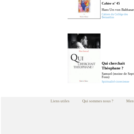
Cahier n° 45
Hans Urs von Balthasar
Cahiers du Collège des
Bernardins
Qui cherchait
Théophane ?
Samuel (moine de Sept
Fons)
Spiritualité cistercienne
Liens utiles
Qui sommes nous ?
Ment