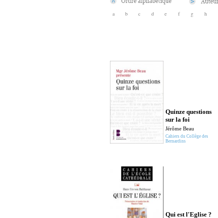
a
b
c
d
e
f
g
h
Quinze questions
sur la foi
Jérôme Beau
Cahiers du Collège des
Bernardins
Qui est l'Eglise ?