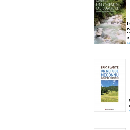
U
Pe
vi
Br
Pri