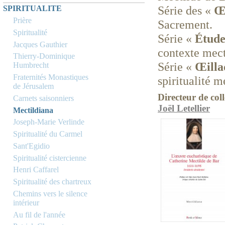
Série des «
Œ
SPIRITUALITE
Prière
Sacrement.
Spiritualité
Série «
Étude
Jacques Gauthier
contexte mect
Thierry-Dominique
Série «
Œilla
Humbrecht
Fraternités Monastiques
spiritualité m
de Jérusalem
Directeur de coll
Carnets saisonniers
Joël Letellier
Mectildiana
Joseph-Marie Verlinde
Spiritualité du Carmel
Sant'Egidio
Spiritualité cistercienne
Henri Caffarel
Spiritualité des chartreux
Chemins vers le silence
intérieur
Au fil de l'année