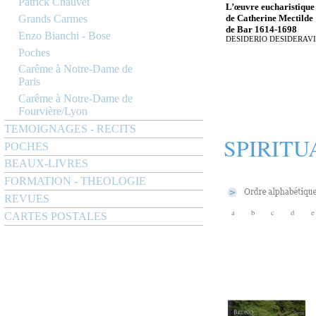
Patrick Chauvet
L’œuvre eucharistique
de Catherine Mectilde
Grands Carmes
de Bar 1614-1698
Enzo Bianchi - Bose
DESIDERIO DESIDERAVI
Poches
Carême à Notre-Dame de
Paris
Carême à Notre-Dame de
Fourvière/Lyon
TEMOIGNAGES - RECITS
SPIRITU
POCHES
BEAUX-LIVRES
FORMATION - THEOLOGIE
REVUES
a
b
c
d
e
CARTES POSTALES