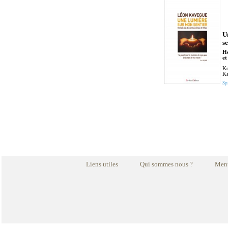
U
se
Ho
et
Ko
K
Spi
Liens utiles
Qui sommes nous ?
Ment