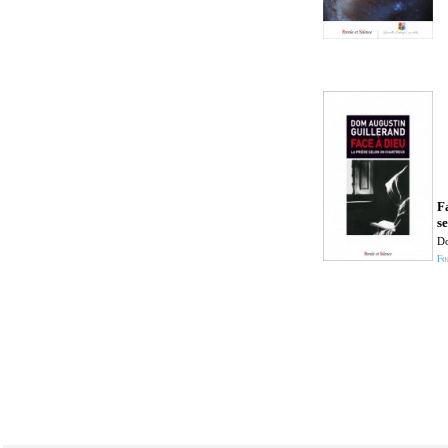
Fa
s
Do
Fo