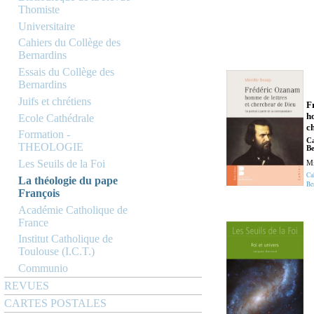
Thomiste
Universitaire
Cahiers du Collège des
Bernardins
Essais du Collège des
Bernardins
Juifs et chrétiens
F
h
Ecole Cathédrale
c
Formation -
Ca
THEOLOGIE
Be
Les Seuils de la Foi
Mi
Ca
La théologie du pape
Be
François
Académie Catholique de
France
Institut Catholique de
Toulouse (I.C.T.)
Communio
REVUES
CARTES POSTALES