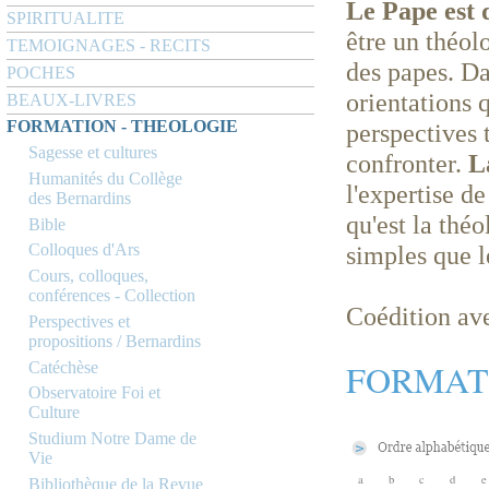
Le Pape est d
SPIRITUALITE
être un théol
TEMOIGNAGES - RECITS
des papes. Da
POCHES
orientations 
BEAUX-LIVRES
FORMATION - THEOLOGIE
perspectives 
Sagesse et cultures
confronter.
L
Humanités du Collège
l'expertise d
des Bernardins
qu'est la théo
Bible
simples que l
Colloques d'Ars
Cours, colloques,
conférences - Collection
Coédition a
Perspectives et
propositions / Bernardins
FORMAT
Catéchèse
Observatoire Foi et
Culture
Studium Notre Dame de
Vie
a
b
c
d
e
Bibliothèque de la Revue