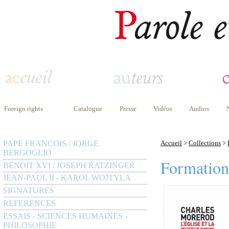
Foreign rights
Catalogue
Presse
Vidéos
Audios
PAPE FRANCOIS / JORGE
Accueil
>
Collections
>
BERGOGLIO
Formation
BENOIT XVI / JOSEPH RATZINGER
JEAN-PAUL II - KAROL WOJTYLA
SIGNATURES
REFERENCES
ESSAIS - SCIENCES HUMAINES -
PHILOSOPHIE