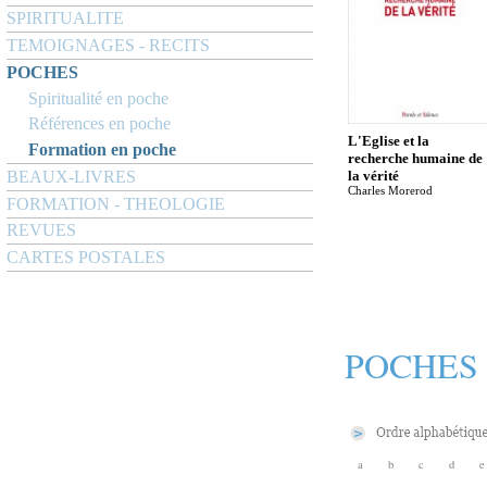
SPIRITUALITE
TEMOIGNAGES - RECITS
POCHES
Spiritualité en poche
Références en poche
L'Eglise et la
Formation en poche
recherche humaine de
BEAUX-LIVRES
la vérité
Charles Morerod
FORMATION - THEOLOGIE
REVUES
CARTES POSTALES
POCHES
a
b
c
d
e