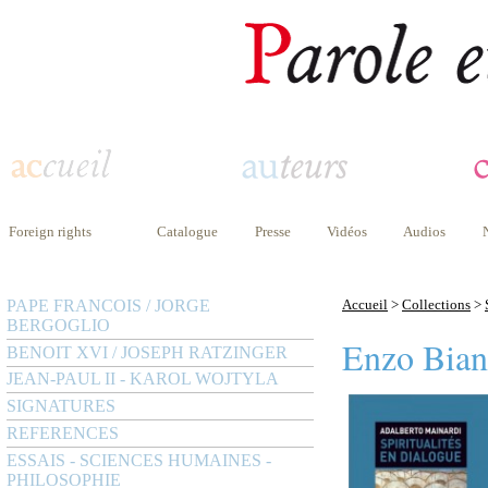
Foreign rights
Catalogue
Presse
Vidéos
Audios
PAPE FRANCOIS / JORGE
Accueil
>
Collections
>
BERGOGLIO
Enzo Bian
BENOIT XVI / JOSEPH RATZINGER
JEAN-PAUL II - KAROL WOJTYLA
SIGNATURES
REFERENCES
ESSAIS - SCIENCES HUMAINES -
PHILOSOPHIE