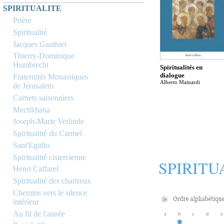
SPIRITUALITE
Prière
Spiritualité
Jacques Gauthier
Thierry-Dominique
Humbrecht
Spiritualités en
dialogue
Fraternités Monastiques
Alberto Mainardi
de Jérusalem
Carnets saisonniers
Mectildiana
Joseph-Marie Verlinde
Spiritualité du Carmel
Sant'Egidio
Spiritualité cistercienne
SPIRITU
Henri Caffarel
Spiritualité des chartreux
Chemins vers le silence
intérieur
Au fil de l'année
a
b
c
d
e