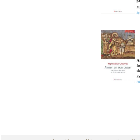
pa
Ma
Spi
A
f
d
Pa
Pri