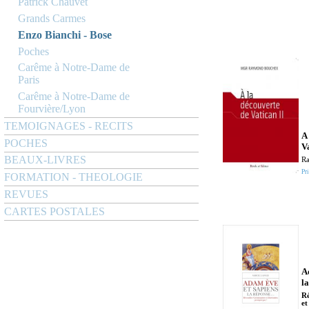
Patrick Chauvet
Grands Carmes
Enzo Bianchi - Bose
Poches
Carême à Notre-Dame de
Paris
Carême à Notre-Dame de
Fourvière/Lyon
TEMOIGNAGES - RECITS
A
POCHES
V
BEAUX-LIVRES
R
Pri
FORMATION - THEOLOGIE
REVUES
CARTES POSTALES
A
la
Ré
et