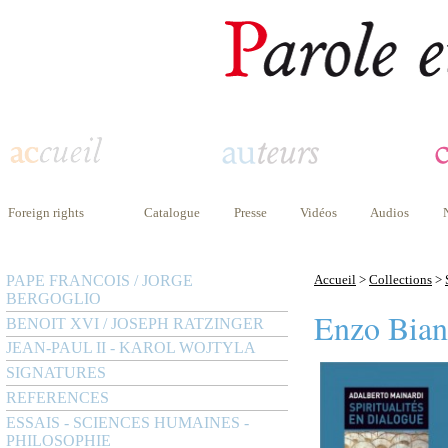
Foreign rights
Catalogue
Presse
Vidéos
Audios
PAPE FRANCOIS / JORGE
Accueil
>
Collections
>
BERGOGLIO
Enzo Bian
BENOIT XVI / JOSEPH RATZINGER
JEAN-PAUL II - KAROL WOJTYLA
SIGNATURES
REFERENCES
ESSAIS - SCIENCES HUMAINES -
PHILOSOPHIE