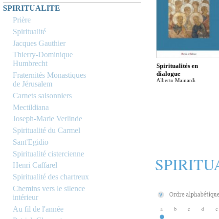
SPIRITUALITE
Prière
Spiritualité
Jacques Gauthier
Thierry-Dominique
Humbrecht
Spiritualités en
dialogue
Fraternités Monastiques
Alberto Mainardi
de Jérusalem
Carnets saisonniers
Mectildiana
Joseph-Marie Verlinde
Spiritualité du Carmel
Sant'Egidio
Spiritualité cistercienne
SPIRITU
Henri Caffarel
Spiritualité des chartreux
Chemins vers le silence
intérieur
Au fil de l'année
a
b
c
d
e