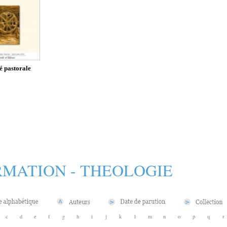
é pastorale
MATION - THEOLOGIE
c
d
e
f
g
h
i
j
k
l
m
n
o
p
q
r