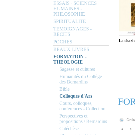
ESSAIS - SCIENCES
HUMAINES -
PHILOSOPHIE
SPIRITUALITE
TEMOIGNAGES -
RECITS
La charit
POCHES
BEAUX-LIVRES
FORMATION -
THEOLOGIE
Sagesse et cultures
Humanités du Collège
des Bernardins
Bible
Colloques d'Ars
FOR
Cours, colloques,
conférences - Collection
Perspectives et
propositions / Bernardins
Catéchèse
a
b