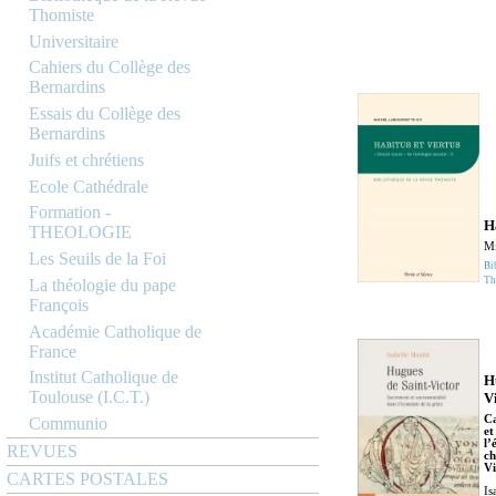
Thomiste
Universitaire
Cahiers du Collège des
Bernardins
Essais du Collège des
Bernardins
Juifs et chrétiens
Ecole Cathédrale
Formation -
H
THEOLOGIE
Mi
Les Seuils de la Foi
Bi
Th
La théologie du pape
François
Académie Catholique de
France
Institut Catholique de
H
Toulouse (I.C.T.)
V
Ca
Communio
et
l’
REVUES
ch
Vi
CARTES POSTALES
I