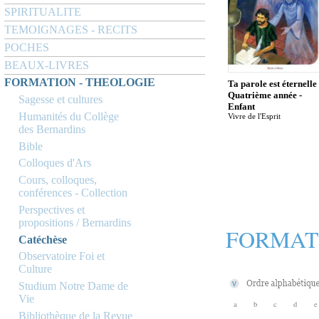
SPIRITUALITE
TEMOIGNAGES - RECITS
POCHES
BEAUX-LIVRES
FORMATION - THEOLOGIE
Ta parole est éternelle 
Quatrième année -
Sagesse et cultures
Enfant
Humanités du Collège
Vivre de l'Esprit
des Bernardins
Bible
Colloques d'Ars
Cours, colloques,
conférences - Collection
Perspectives et
propositions / Bernardins
FORMAT
Catéchèse
Observatoire Foi et
Culture
Studium Notre Dame de
Vie
a
b
c
d
e
Bibliothèque de la Revue