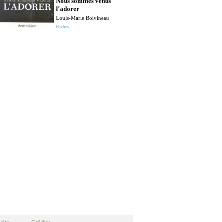
Nous sommes venus
l'adorer
Louis-Marie Boivineau
Poches