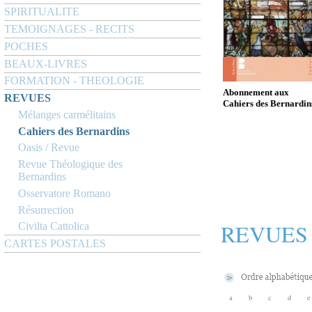
SPIRITUALITE
TEMOIGNAGES - RECITS
POCHES
BEAUX-LIVRES
FORMATION - THEOLOGIE
Abonnement aux
REVUES
Cahiers des Bernardin
Mélanges carmélitains
Cahiers des Bernardins
Oasis / Revue
Revue Théologique des
Bernardins
Osservatore Romano
Résurrection
REVUES
Civilta Cattolica
CARTES POSTALES
a
b
c
d
e