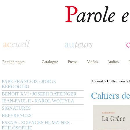
Foreign rights
Catalogue
Presse
Vidéos
Audios
PAPE FRANCOIS / JORGE
Accueil
>
Collections
>
BERGOGLIO
Cahiers d
BENOIT XVI / JOSEPH RATZINGER
JEAN-PAUL II - KAROL WOJTYLA
SIGNATURES
REFERENCES
ESSAIS - SCIENCES HUMAINES -
PHILOSOPHIE