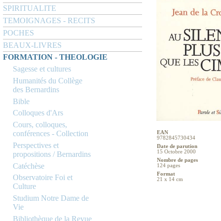
SPIRITUALITE
TEMOIGNAGES - RECITS
POCHES
BEAUX-LIVRES
FORMATION - THEOLOGIE
Sagesse et cultures
Humanités du Collège
des Bernardins
Bible
Colloques d'Ars
Cours, colloques,
conférences - Collection
EAN
9782845730434
Perspectives et
Date de parution
15 Octobre 2000
propositions / Bernardins
Nombre de pages
Catéchèse
124 pages
Format
Observatoire Foi et
21 x 14 cm
Culture
Studium Notre Dame de
Vie
Bibliothèque de la Revue