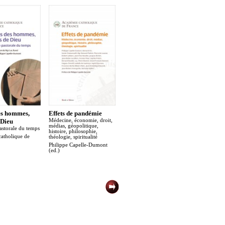
es hommes,
Effets de pandémie
Marie Noël entre
Transhu
 Dieu
Médecine, économie, droit,
incandescence et
Questions 
médias, géopolitique,
juridiques
astorale du temps
inquiétude
histoire, philosophie,
Philippe 
atholique de
Philippe Capelle-Dumont
théologie, spiritualité
(ed.)
(ed.)
Philippe Capelle-Dumont
(ed.)