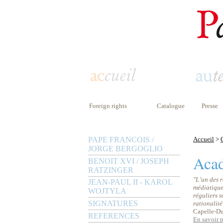
Foreign rights
Catalogue
Presse
PAPE FRANCOIS /
Accueil
>
JORGE BERGOGLIO
Acad
BENOIT XVI / JOSEPH
RATZINGER
"L’un des 
JEAN-PAUL II - KAROL
médiatique 
WOJTYLA
réguliers s
SIGNATURES
rationalité
Capelle-D
REFERENCES
En savoir 