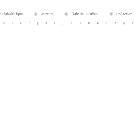
c
d
e
f
g
h
i
j
k
l
m
n
o
p
q
r