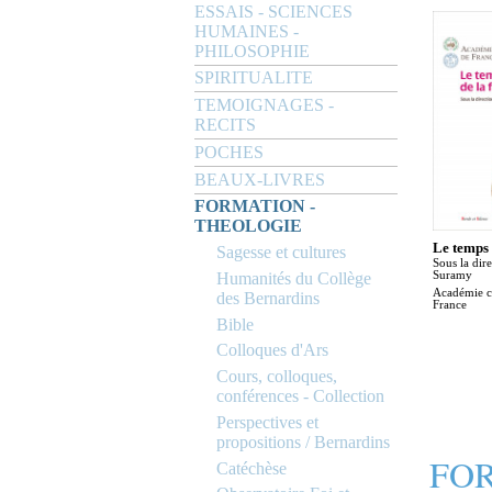
ESSAIS - SCIENCES
HUMAINES -
PHILOSOPHIE
SPIRITUALITE
TEMOIGNAGES -
RECITS
POCHES
BEAUX-LIVRES
FORMATION -
THEOLOGIE
Le temps
Sagesse et cultures
Sous la dir
Humanités du Collège
Suramy
Académie c
des Bernardins
France
Bible
Colloques d'Ars
Cours, colloques,
conférences - Collection
Perspectives et
propositions / Bernardins
FOR
Catéchèse