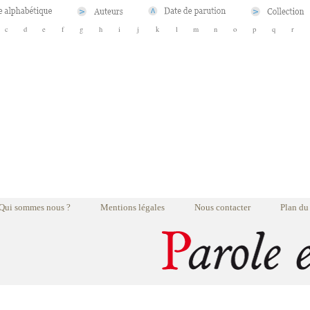
c
d
e
f
g
h
i
j
k
l
m
n
o
p
q
r
Qui sommes nous ?
Mentions légales
Nous contacter
Plan du 