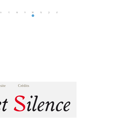
s
t
u
v
w
x
y
z
site
Crédits