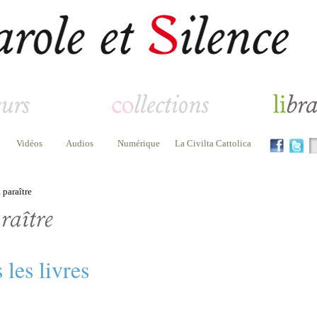
Vidéos
Audios
Numérique
La Civilta Cattolica
 paraître
 les livres