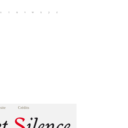
s
t
u
v
w
x
y
z
site
Crédits