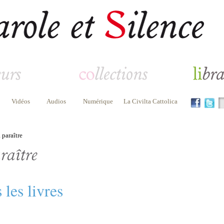
Vidéos
Audios
Numérique
La Civilta Cattolica
 paraître
 les livres