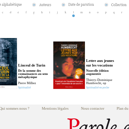
c
d
e
f
g
h
i
j
k
l
m
n
o
p
q
r
Lettre aux jeunes
Linceul de Turin
sur les vocations
De la somme des
Nouvelle édition
connaissances au sens
augmentée
métaphysique
Thierry-Dominique
Pierre Milliez
Humbrecht, op
Spiritualité
Spiritualité en poche
Qui sommes nous ?
Mentions légales
Nous contacter
Plan du 