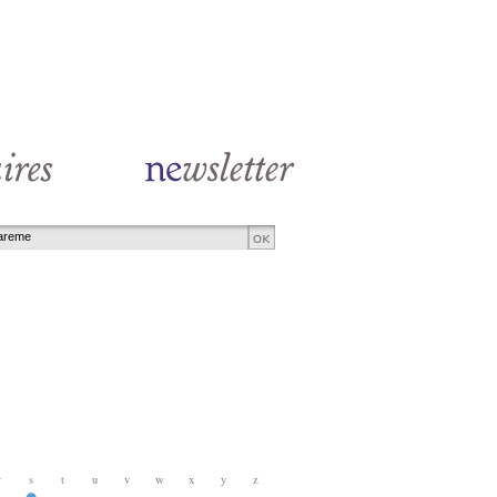
r
s
t
u
v
w
x
y
z