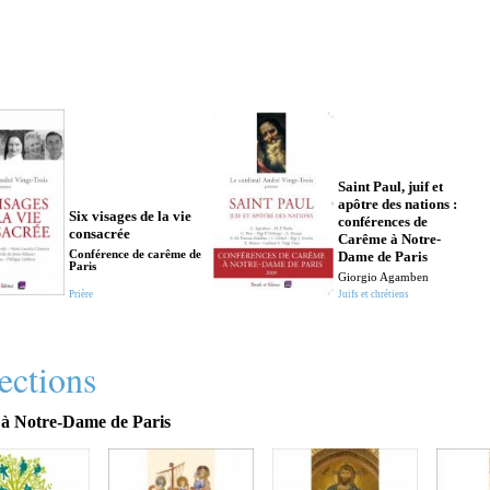
Saint Paul, juif et
apôtre des nations :
Six visages de la vie
conférences de
consacrée
Carême à Notre-
Conférence de carême de
Dame de Paris
Paris
Giorgio Agamben
Prière
Juifs et chrétiens
ections
à Notre-Dame de Paris