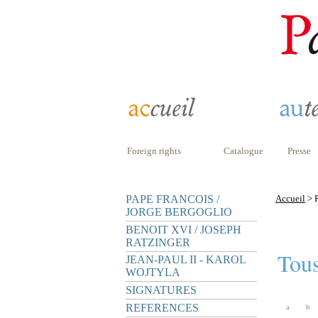
Foreign rights
Catalogue
Presse
PAPE FRANCOIS /
Accueil
> R
JORGE BERGOGLIO
BENOIT XVI / JOSEPH
RATZINGER
Tous
JEAN-PAUL II - KAROL
WOJTYLA
SIGNATURES
REFERENCES
a
b