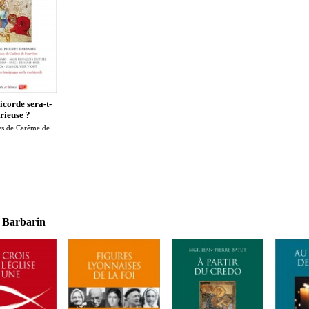
icorde sera-t-
orieuse ?
es de Carême de
e Barbarin