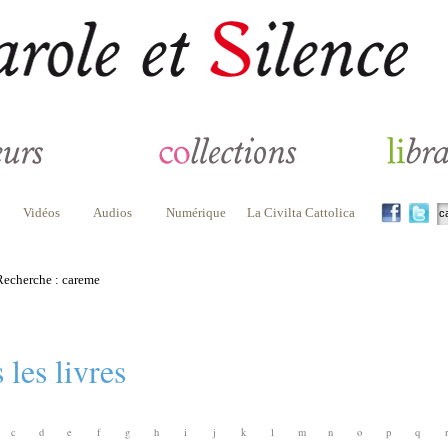
Vidéos
Audios
Numérique
La Civilta Cattolica
echerche : careme
 les livres
c
d
e
f
g
h
i
j
k
l
m
n
o
p
q