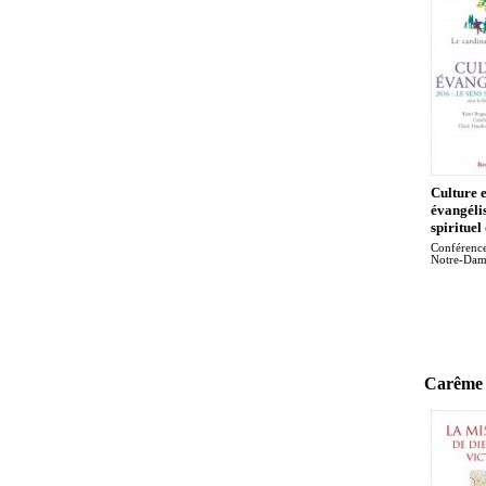
Culture e
évangélis
spirituel
Conférence
Notre-Dam
Carême 