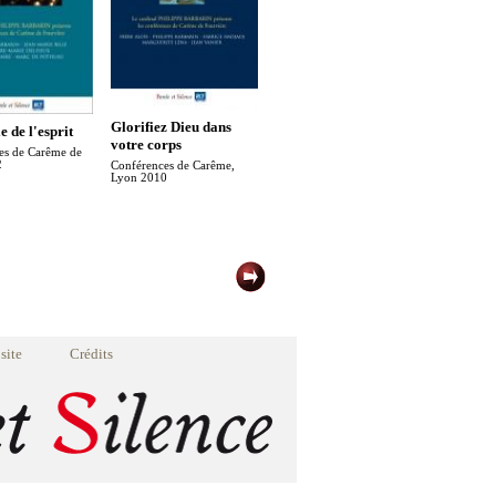
Le Notre Père : un
Glorifiez Dieu dans
e de l'esprit
chemin de vie
votre corps
es de Carême de
spirituelle
2
Conférences de Carême,
Lyon 2010
Conférences de Carême
Lyon 2007
site
Crédits