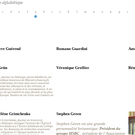
c
d
e
f
g
h
i
j
k
l
m
n
o
p
q
r
rre Guérend
Romano Guardini
Ans
Grün
Véronique Grollier
Rém
 docteur en théologie, moine bénédictin, est
 l'abbaye bavaroise de Münsterschwarzach.
rédicateur, écrivain mais aussi conseiller
 anime des séminaires et des retraites, et
éditation, le jeûne et la contemplation. Il est
urs de spiritualité les plus féconds et les plus
 Europe. Nombre de ses livres sont traduits en
lène Grintchenko
Stephen Green
 Grintchenko, docteur en histoire et
Stephen Green est une grande
 théologie, enseigne l’histoire de l’Église à
otre-Dame et à l’École Cathédrale du Collège
personnalité britannique.
Président du
ns. Ses domaines de recherches concernent
 religieuses à l’époque moderne et les
groupe HSBC
, président de l’Association