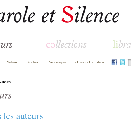
Vidéos
Audios
Numérique
La Civilta Cattolica
uteurs
 les auteurs