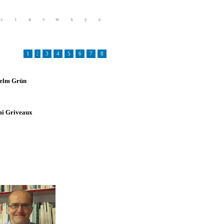
s
t
u
v
w
x
y
z
1
2
3
4
5
6
7
8
elm Grün
i Griveaux