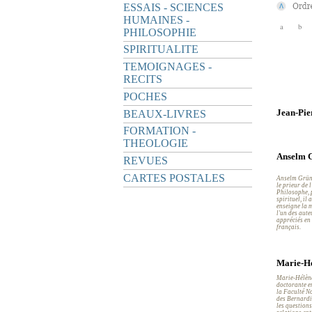
ESSAIS - SCIENCES
HUMAINES -
a
b
PHILOSOPHIE
SPIRITUALITE
TEMOIGNAGES -
RECITS
POCHES
Jean-Pie
BEAUX-LIVRES
FORMATION -
THEOLOGIE
Anselm 
REVUES
CARTES POSTALES
Anselm Grün,
le prieur de
Philosophe, p
spirituel, il
enseigne la m
l'un des aute
appréciés en
français.
Marie-Hé
Marie-Hélène
doctorante en
la Faculté N
des Bernardi
les questions