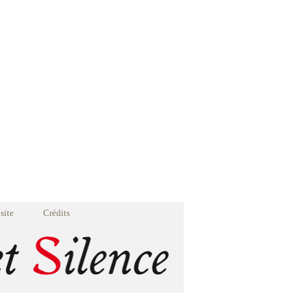
site
Crédits