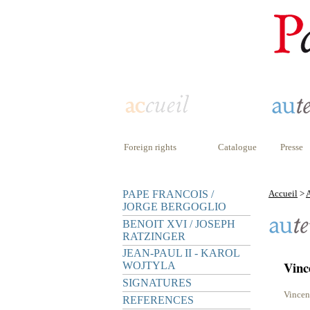
Foreign rights
Catalogue
Presse
PAPE FRANCOIS /
Accueil
>
A
JORGE BERGOGLIO
BENOIT XVI / JOSEPH
RATZINGER
JEAN-PAUL II - KAROL
Vinc
WOJTYLA
SIGNATURES
Vincent
REFERENCES