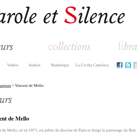
Vidéos
Audios
Numérique
La Civilta Cattolica
uteurs
> Vincent de Mello
ent de Mello
 de Mello, né en 1971, est prêtre du diocèse de Paris et dirige le patronage du Bon