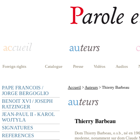
Foreign rights
Catalogue
Presse
Vidéos
Audios
PAPE FRANCOIS /
Accueil
>
Auteurs
> Thierry Barbeau
JORGE BERGOGLIO
BENOIT XVI / JOSEPH
RATZINGER
JEAN-PAUL II - KAROL
Thierry Barbeau
WOJTYLA
SIGNATURES
Dom Thierry Barbeau, o.s.b., né en 19
REFERENCES
moderne, notamment sur dom Claude 