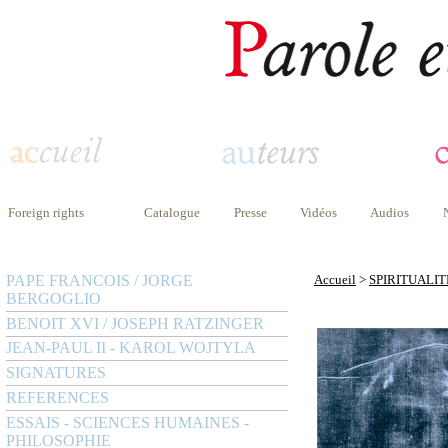
Foreign rights
Catalogue
Presse
Vidéos
Audios
PAPE FRANCOIS / JORGE
Accueil
>
SPIRITUALIT
BERGOGLIO
BENOIT XVI / JOSEPH RATZINGER
JEAN-PAUL II - KAROL WOJTYLA
SIGNATURES
REFERENCES
ESSAIS - SCIENCES HUMAINES -
PHILOSOPHIE