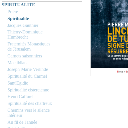
SPIRITUALITE
Prière
Spiritualité
Jacques Gauthier
Thierry-Dominique
Humbrecht
Fraternités Monastiques
de Jérusalem
Carnets saisonniers
Mectildiana
Joseph-Marie Verlinde
Spiritualité du Carmel
Sant'Egidio
Spiritualité cistercienne
Henri Caffarel
Spiritualité des chartreux
Chemins vers le silence
intérieur
Au fil de l'année