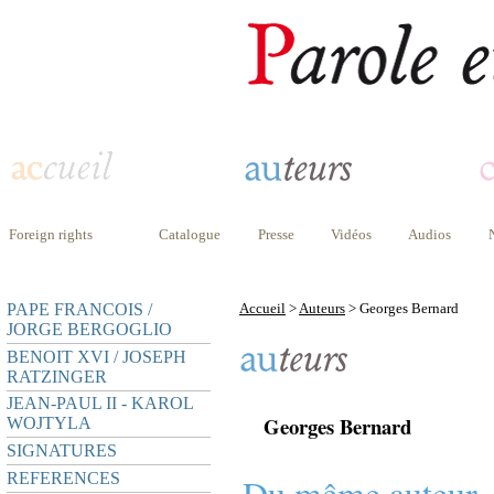
Foreign rights
Catalogue
Presse
Vidéos
Audios
PAPE FRANCOIS /
Accueil
>
Auteurs
> Georges Bernard
JORGE BERGOGLIO
BENOIT XVI / JOSEPH
RATZINGER
JEAN-PAUL II - KAROL
Georges Bernard
WOJTYLA
SIGNATURES
REFERENCES
Du même auteur